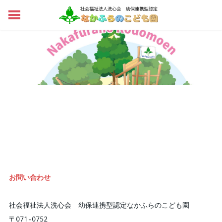
トップページ
施設概要
教育・保育方針
こども園の一日
行事予定
アクセス
情報公開・決算報告
外部リンク
子育て支援センター
お問い合わせ
社会福祉法人洗心会 幼保連携型認定なかふらのこども園
〒071-0752